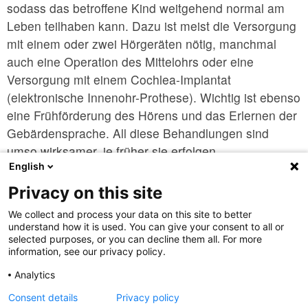
sodass das betroffene Kind weitgehend normal am
Leben teilhaben kann. Dazu ist meist die Versorgung
mit einem oder zwei Hörgeräten nötig, manchmal
auch eine Operation des Mittelohrs oder eine
Versorgung mit einem Cochlea-Implantat
(elektronische Innenohr-Prothese). Wichtig ist ebenso
eine Frühförderung des Hörens und das Erlernen der
Gebärdensprache. All diese Behandlungen sind
umso wirksamer, je früher sie erfolgen.
English
Quellen: G-BA, wikipedia
Privacy on this site
Abbildung: pixabay.com baby-1531060_1280.jpg
We collect and process your data on this site to better
understand how it is used. You can give your consent to all or
selected purposes, or you can decline them all. For more
information, see our privacy policy.
Analytics
nach oben
Consent details
Privacy policy