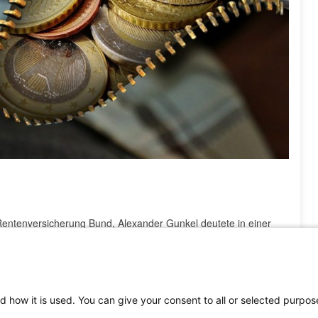
entenversicherung Bund, Alexander Gunkel deutete in einer
2025 in Würzburg eine Rentensteigerung von etwa
3,7 Prozent
m Jahr 2025 auf
42,31 Euro
im Jahr 2026. Gunkel bezog sich
s dem BMAS, der am 13. November 2025 veröffentlicht wurde.
,1 Prozent liegen, werde die Kaufkraft der Renten auch im
d how it is used. You can give your consent to all or selected purpos