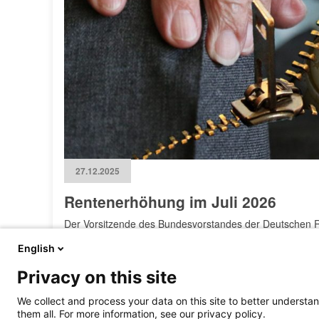
27.12.2025
Rentenerhöhung im Juli 2026
Der Vorsitzende des Bundesvorstandes der Deutschen R
Rede
anlässlich des Presseseminars am 11. November 
English
an. Damit erhöht sich der Rentenwert von 40,97 Euro i
dabei auch auf den
Rentenversicherungsbericht 2025
au
Privacy on this site
Sollte die Inflationsrate wie erwartet im Jahr 2026 bei 2
kommenden Jahr spürbar steigen, so Gunkel.
We collect and process your data on this site to better understan
them all. For more information, see our privacy policy.