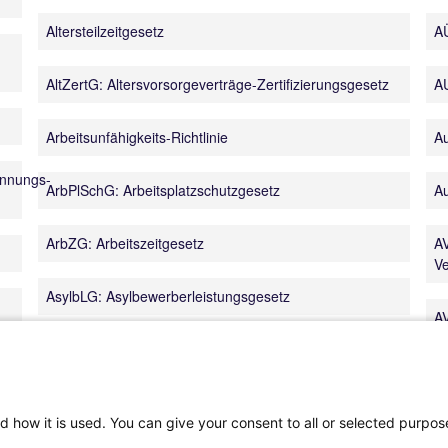
Altersteilzeitgesetz
A
AltZertG: Altersvorsorgeverträge-Zertifizierungsgesetz
AU
Arbeitsunfähigkeits-Richtlinie
A
ennungs-
ArbPlSchG: Arbeitsplatzschutzgesetz
Au
ArbZG: Arbeitszeitgesetz
A
Ve
AsylbLG: Asylbewerberleistungsgesetz
AV
AsylG: Asylgesetz
AZ
Ar
ATZV: Altersteilzeitzuschlagsverordnung
d how it is used. You can give your consent to all or selected purpos
A