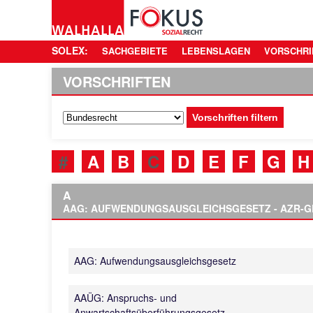
SOLEX:
SACHGEBIETE
LEBENSLAGEN
VORSCHRI
VORSCHRIFTEN
Vorschriften filtern
#
A
B
C
D
E
F
G
H
A
AAG: AUFWENDUNGSAUSGLEICHSGESETZ - AZR-G
AAG: Aufwendungsausgleichsgesetz
AAÜG: Anspruchs- und
Anwartschaftsüberführungsgesetz