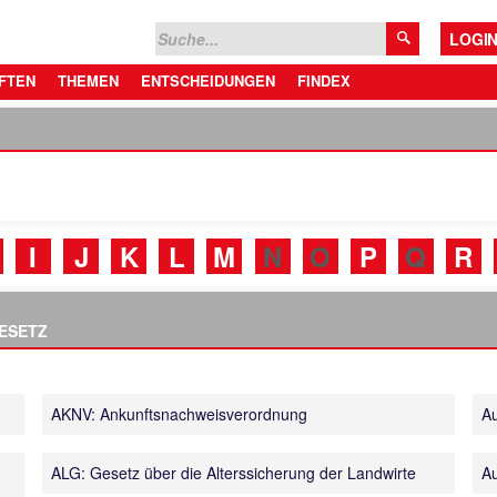
LOGI
FTEN
THEMEN
ENTSCHEIDUNGEN
FINDEX
I
J
K
L
M
N
O
P
Q
R
ESETZ
AKNV: Ankunftsnachweisverordnung
Au
ALG: Gesetz über die Alterssicherung der Landwirte
Au