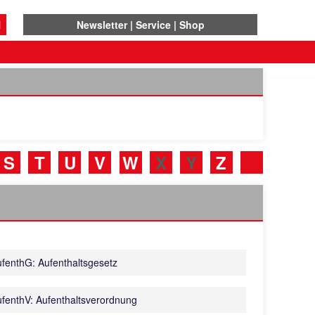
N
Newsletter
Service
Shop
S
T
U
V
W
X
Y
Z
fenthG: Aufenthaltsgesetz
fenthV: Aufenthaltsverordnung