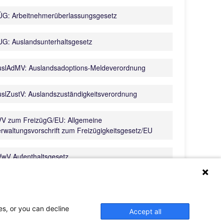
ÜG: Arbeitnehmerüberlassungsgesetz
G: Auslandsunterhaltsgesetz
uslAdMV: Auslandsadoptions-Meldeverordnung
slZustV: Auslandszuständigkeitsverordnung
VV zum FreizügG/EU: Allgemeine
rwaltungsvorschrift zum Freizügigkeitsgesetz/EU
wV Aufenthaltsgesetz
AV: Akkreditierungs- und Zulassungsverordnung
beitsförderung
es, or you can decline
Accept all
ZR-Gesetz